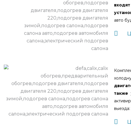
входя
устано
авто бу
Ц
Компле
холодн
двигат
также 
активир
выезда:
Ц