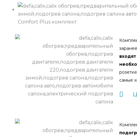
Comfort Plus комплект
Компле
заране
входя
необхо
розетке
самые х
Ц
Компле
подог