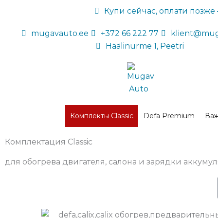
Перейти
Купи сейчас, оплати позже 
к
содержимому
mugavauto.ee
+372 66 222 77
klient@mug
Häälinurme 1, Peetri
Комплекты Classic
Defa Premium
Важ
Комплектация Classic
для обогрева двигателя, салона и зарядки аккуму