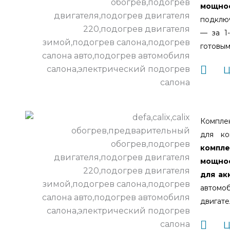
мощно
подключ
— за 1
готовым
Ц
Комплек
для ко
компле
мощнос
для ак
автомоб
двигате
Ц