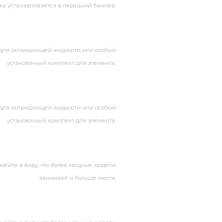
тка устанавливается в передний бампер.
с для охлаждающей жидкости или особый
установочный комплект для элемента.
с для охлаждающей жидкости или особый
установочный комплект для элемента.
 Имейте в виду, что более мощные модели
занимают и больше места.