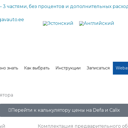
– 3 частями, без процентов и дополнительных расхо
avauto.ee
но знать
Как выбрать
Инструкции
Записаться
Webas
лятора
Перейти к калькулятору цены на Defa и Calix
Комплектация предварительного обогр