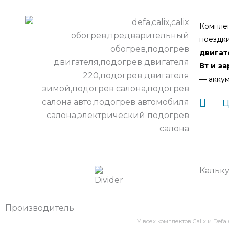
Компле
поездк
двигат
Вт и з
— аккум
Ц
Кальку
Производитель
У всех комплектов Calix и Def