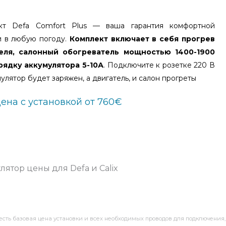
кт Defa Comfort Plus — ваша гарантия комфортной
и в любую погоду.
Комплект включает в себя прогрев
еля, салонный обогреватель мощностью 1400-1900
арядку аккумулятора 5-10А
. Подключите к розетке 220 В
улятор будет заряжен, а двигатель, и салон прогреты
ена с установкой от 760€
лятор цены для Defa и Calix
a есть базовая цена установки и всех необходимых проводов для подключения