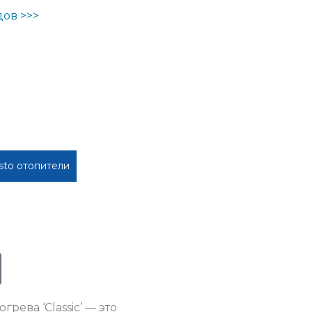
дов >>>
to отопители
ева ‘Classic’ — это