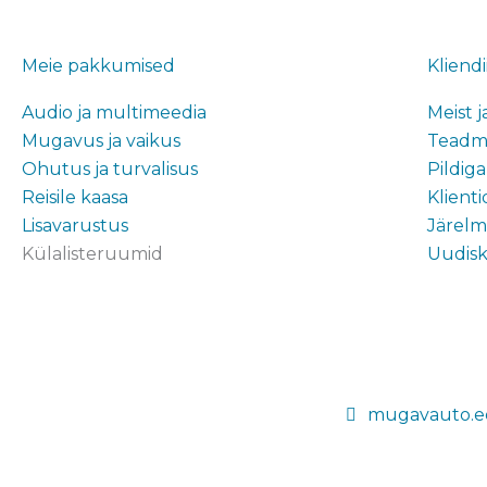
Meie pakkumised
Kliendi
Audio ja multimeedia
Meist 
Mugavus ja vaikus
Teadmi
Ohutus ja turvalisus
Pildig
Reisile kaasa
Klienti
Lisavarustus
Järelm
Külalisteruumid
Uudiski
mugavauto.e