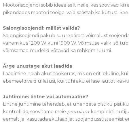
Mootorisoojendi sobib ideaalselt neile, kes soovivad kii
pikendades mootori tööiga, vaid säästab ka kütust. See k
Salongisoojendi: millist valida?
Salongisoojendi pakub suurepärast võimalust soojen
vahemikus 1200 W kuni 1900 W. Võimsuse valik
sõltub 
võimsamad mudelid võtavad ka rohkem ruumi.
Ärge unustage akut laadida
Laadimine hoiab akut töökorras, mis on eriti oluline, kui
ebameeldivaid üllatusi, kui tühi aku ei lase
autot käivit
Juhtimine: lihtne või automaatne?
Lihtne juhtimine tähendab, et ühendate pistiku pistiku
kontrollida, soovitame meie
premium
-komplekti nutij
eemalt ja
kasutada akulaadijat soojendussüsteemist er