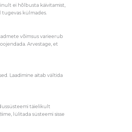
nult ei hõlbusta käivitamist,
sel tugevas külmades.
eadmete võimsus varieerub
i soojendada. Arvestage, et
sed. Laadimine aitab vältida
dussüsteemi täielikult
me, lülitada süsteemi sisse