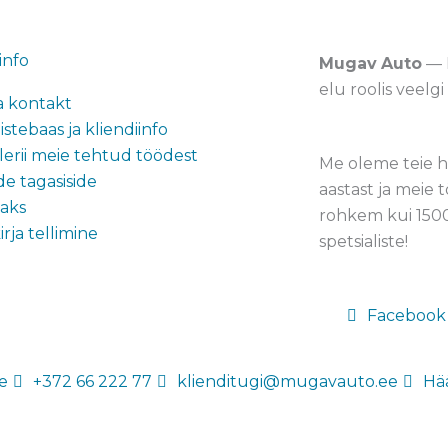
info
Mugav
Auto
— P
elu roolis veel
ja kontakt
stebaas ja kliendiinfo
alerii meie tehtud töödest
Me oleme teie h
de tagasiside
aastast ja meie 
aks
rohkem kui 1500
rja tellimine
spetsialiste!
Facebook
e
+372 66 222 77
klienditugi@mugavauto.ee
Hää