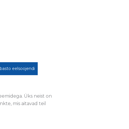
asto eelsoojendi
leemidega. Üks neist on
kte, mis aitavad teil