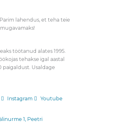
arim lahendus, et teha teie
gi mugavamaks!
eaks töötanud alates 1995.
töökojas tehakse igal aastal
 paigaldust.
Usaldage
Instagram
Youtube
linurme 1, Peetri