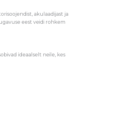
risoojendist, akulaadijast ja
s mugavuse eest veidi rohkem
ivad ideaalselt neile, kes