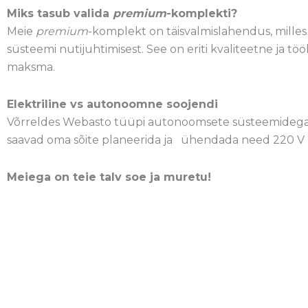
Miks tasub valida
premium
-komplekti?
Meie
premium
-komplekt on täisvalmislahendus, milles 
süsteemi nutijuhtimisest. See on eriti kvaliteetne ja tö
maksma.
Elektriline vs autonoomne soojendi
Võrreldes Webasto tüüpi autonoomsete süsteemidega on 
saavad oma sõite planeerida ja
ühendada need 220 V p
Meiega on teie talv soe ja muretu!