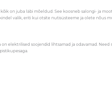
kõik on juba läbi mõeldud. See koosneb salongi- ja mooto
ökindel valik, eriti kui otsite nutisüsteeme ja olete nõu
elektrilised soojendid lihtsamad ja odavamad. Need sob
istikupesaga.