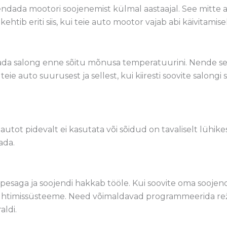
rendada mootori soojenemist külmal aastaajal. See mitte ai
ehtib eriti siis, kui teie auto mootor vajab abi käivitami
dada salong enne sõitu mõnusa temperatuurini. Nende s
teie auto suurusest ja sellest, kui kiiresti soovite salong
 autot pidevalt ei kasutata või sõidud on tavaliselt lühike
ada.
pesaga ja soojendi hakkab tööle. Kui soovite oma soojen
uhtimissüsteeme. Need võimaldavad programmeerida režii
aldi.