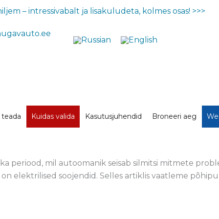
ljem – intressivabalt ja lisakuludeta, kolmes osas! >>>
mugavauto.ee
e teada
Kuidas valida
Kasutusjuhendid
Broneeri aeg
Web
ka periood, mil autoomanik seisab silmitsi mitmete prob
 elektrilised soojendid. Selles artiklis vaatleme põhipun