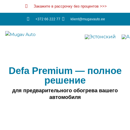
Перейти
Закажите в рассрочку без процентов >>>
к
содержимому
+372 66 222 77
klient@mugavauto.ee
Defa Premium — полное
решение
для предварительного обогрева вашего
автомобиля